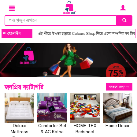
হেডলাইন
ষ্ণতা ছড়াতে Colours Shop নিয়ে এলো নান্দনিক সব ডিজাইন ও কালার কম্বিনেশন এর কমফোর্টার 
জনপ্রিয় ক্যাটাগরি
সবগুলো দেখুন
Deluxe
Comforter Set
HOME TEX
Home Decor
Mattress
& AC Katha
Bedsheet