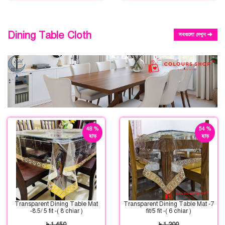
Dining Table Cloth
সবগুলো দেখুন
48 %
54 %
ছাড়
ছাড়
Transparent Dining Table Mat
Transparent Dining Table Mat -7
-8.5/ 5 fit -( 8 chiar )
fit/5 fit -( 6 chiar )
৳ 1,450
৳ 1,200