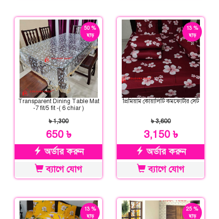
50 %
13 %
ছাড়
ছাড়
Transparent Dining Table Mat
প্রিমিয়াম কোয়ালিটি কমফোর্টার সেট
-7 fit/5 fit -( 6 chiar )
৳ 1,300
৳ 3,600
650 ৳
3,150 ৳
অর্ডার করুন
অর্ডার করুন
ব্যাগে যোগ
ব্যাগে যোগ
13 %
25 %
ছাড়
ছাড়