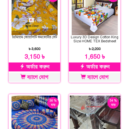
প্রিমিয়াম কোয়ালিটি কমফোর্টার সেট
Luxury 3D Design Cotton King
Size HOME TEX Bedsheet
৳ 3,600
৳ 2,200
3,150 ৳
1,650 ৳
অর্ডার করুন
অর্ডার করুন
ব্যাগে যোগ
ব্যাগে যোগ
36 %
54 %
ছাড়
ছাড়