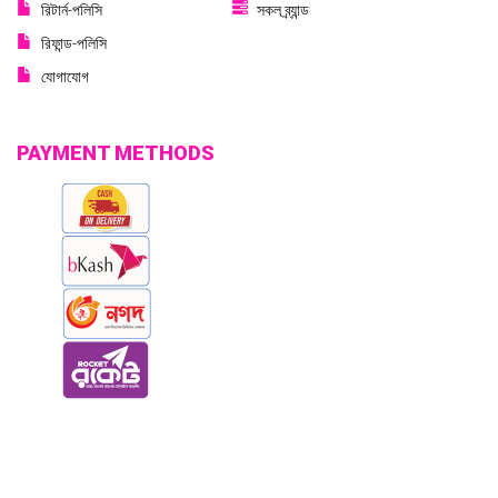
রিটার্ন-পলিসি
সকল ব্র্যান্ড
রিফান্ড-পলিসি
যোগাযোগ
PAYMENT METHODS