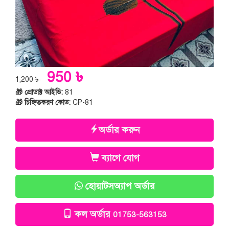
950 ৳
1,200 ৳
🎁 প্রোডাক্ট আইডি:
81
🎁 চিহ্নিতকরণ কোড:
CP-81
অর্ডার করুন
ব্যাগে যোগ
হোয়াটসঅ্যাপ অর্ডার
কল অর্ডার
01753-563153