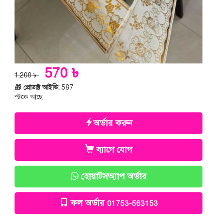
570 ৳
1,200 ৳
🎁 প্রোডাক্ট আইডি:
587
স্টকে আছে
অর্ডার করুন
ব্যাগে যোগ
হোয়াটসঅ্যাপ অর্ডার
কল অর্ডার
01753-563153