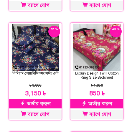
ব্যাগে যোগ
ব্যাগে যোগ
13 %
48 %
ছাড়
ছাড়
প্রিমিয়াম কোয়ালিটি কমফোর্টার সেট
Luxury Design Twill Cotton
King Size Bedsheet
৳ 3,600
৳ 1,650
3,150 ৳
850 ৳
অর্ডার করুন
অর্ডার করুন
ব্যাগে যোগ
ব্যাগে যোগ