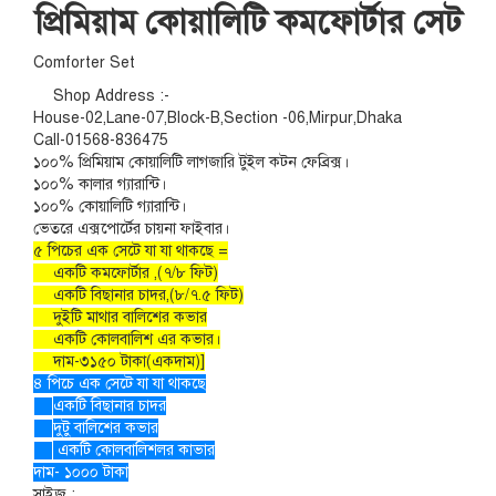
প্রিমিয়াম কোয়ালিটি কমফোর্টার সেট
Comforter Set
Shop Address :-
House-02,Lane-07,Block-B,Section -06,Mirpur,Dhaka
Call-01568-836475
১০০% প্রিমিয়াম কোয়ালিটি লাগজারি টুইল কটন ফেব্রিক্স।
১০০% কালার গ্যারান্টি।
১০০% কোয়ালিটি গ্যারান্টি।
ভেতরে এক্সপোর্টের চায়না ফাইবার।
৫ পিচের এক সেটে যা যা থাকছে =
একটি কমফোর্টার ,(৭/৮ ফিট)
একটি বিছানার চাদর,(৮/৭.৫ ফিট)
দুইটি মাথার বালিশের কভার
একটি কোলবালিশ এর কভার।
দাম-৩১৫০ টাকা(একদাম)]
৪ পিচে এক সেটে যা যা থাকছে
একটি বিছানার চাদর
দুটু বালিশের কভার
একটি কোলবালিশলর কাভার
দাম- ১০০০ টাকা
সাইজ :