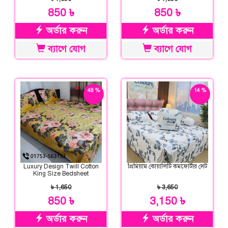
850 ৳
850 ৳
অর্ডার করুন
অর্ডার করুন
ব্যাগে যোগ
ব্যাগে যোগ
48 %
14 %
ছাড়
ছাড়
Luxury Design Twill Cotton
প্রিমিয়াম কোয়ালিটি কমফোর্টার সেট
King Size Bedsheet
৳ 1,650
৳ 3,650
850 ৳
3,150 ৳
অর্ডার করুন
অর্ডার করুন