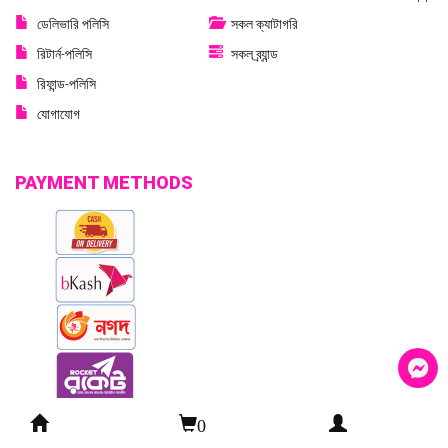
ডেলিভারি পলিসি
সকল ক্যাটাগরি
রিটার্ন-পলিসি
সকল ব্র্যান্ড
রিফান্ড-পলিসি
যোগাযোগ
PAYMENT METHODS
0