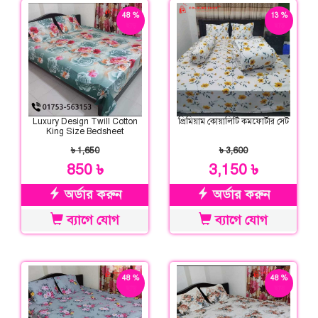
48 %
13 %
ছাড়
ছাড়
Luxury Design Twill Cotton
প্রিমিয়াম কোয়ালিটি কমফোর্টার সেট
King Size Bedsheet
৳ 1,650
৳ 3,600
850 ৳
3,150 ৳
অর্ডার করুন
অর্ডার করুন
ব্যাগে যোগ
ব্যাগে যোগ
48 %
48 %
ছাড়
ছাড়