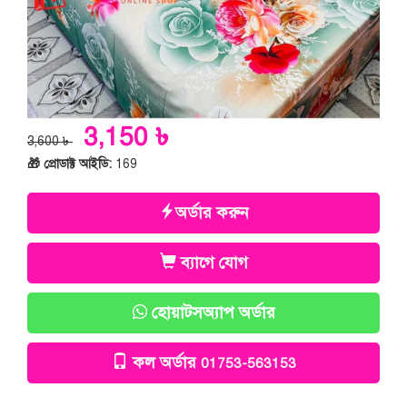
3,150 ৳
3,600 ৳
🎁 প্রোডাক্ট আইডি:
169
অর্ডার করুন
ব্যাগে যোগ
হোয়াটসঅ্যাপ অর্ডার
কল অর্ডার
01753-563153