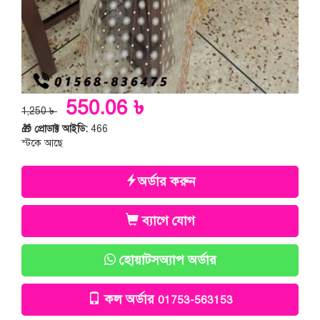
550.06 ৳
1,250 ৳
🎁 প্রোডাক্ট আইডি:
466
স্টকে আছে
অর্ডার করুন
ব্যাগে যোগ
হোয়াটসঅ্যাপ অর্ডার
কল অর্ডার
01753-563153