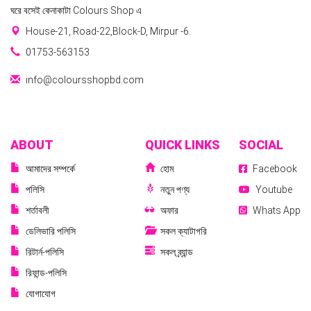
ঘরে বসেই কেনাকাটা Colours Shop এ
House-21, Road-22,Block-D, Mirpur -6.
01753-563153
info@coloursshopbd.com
ABOUT
QUICK LINKS
SOCIAL
আমাদের সম্পর্কে
হোম
Facebook
পলিসি
নতুন পণ্য
Youtube
শর্তাবলী
অফার
Whats App
ডেলিভারি পলিসি
সকল ক্যাটাগরি
রিটার্ন-পলিসি
সকল ব্র্যান্ড
রিফান্ড-পলিসি
যোগাযোগ