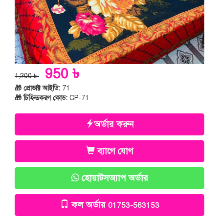
950 ৳
1,200 ৳
🎁 প্রোডাক্ট আইডি:
71
🎁 চিহ্নিতকরণ কোড:
CP-71
অর্ডার করুন
ব্যাগে যোগ
হোয়াটসঅ্যাপ অর্ডার
কল অর্ডার
01753-563153