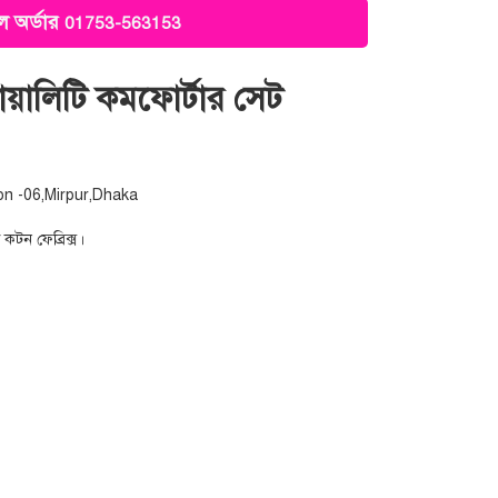
 অর্ডার
01753-563153
কোয়ালিটি কমফোর্টার সেট
on -06,Mirpur,Dhaka
 কটন ফেব্রিক্স।