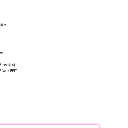
সাইজ।
েন।
্জ ৭০ টাকা।
্জ ১৫০ টাকা।