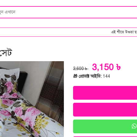
এই শীতে উষ্ণতা ছড়াতে C
 সেট
3,150 ৳
3,600 ৳
🎁 প্রোডাক্ট আইডি:
144