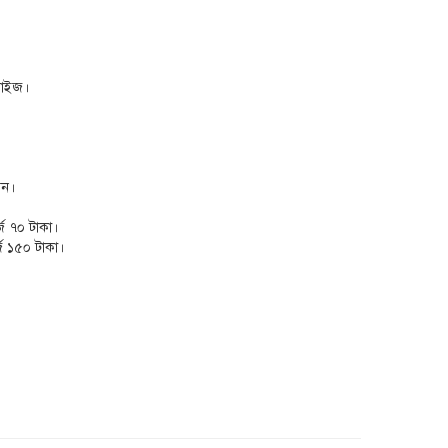
সাইজ।
েন।
্জ ৭০ টাকা।
্জ ১৫০ টাকা।