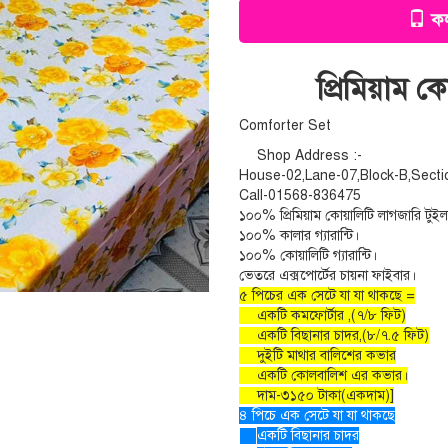
কল
প্রিমিয়াম 
Comforter Set
Shop Address :-
House-02,Lane-07,Block-B,Secti
Call-01568-836475
১০০% প্রিমিয়াম কোয়ালিটি লাগজারি টুইল
১০০% কালার গ্যারান্টি।
১০০% কোয়ালিটি গ্যারান্টি।
ভেতরে এক্সপোর্টের চায়না ফাইবার।
৫ পিচের এক সেটে যা যা থাকছে =
একটি কমফোর্টার ,(৭/৮ ফিট)
একটি বিছানার চাদর,(৮/৭.৫ ফিট)
দুইটি মাথার বালিশের কভার
একটি কোলবালিশ এর কভার।
দাম-৩১৫০ টাকা(একদাম)]
৪ পিচে এক সেটে যা যা থাকছে
একটি বিছানার চাদর