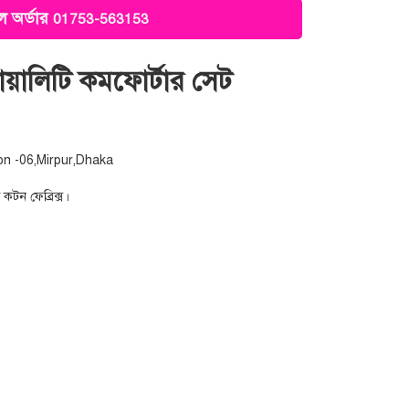
 অর্ডার
01753-563153
কোয়ালিটি কমফোর্টার সেট
on -06,Mirpur,Dhaka
 কটন ফেব্রিক্স।