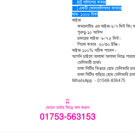
দুটু বালিশের কভার
একটি কোলবালিশলর কাভার
দাম- ১০০০ টাকা
সাইজ :
কমফোর্টার এর সাইজ-৮/৭ ফিট কিং 
পুরুত্ব-১০ আউন্স
চাদরের সাইজ -৮/৭.৫ ফিট।
পিলো কভার -২০/৩০ ইঞ্চি।
সাইজ ১০০% সঠিক পাবেন।
আপনি চাইলে আলাদা আলাদা নিতে পারব
ডেলিভারী চার্জঃ
ঢাকা সিটির ভিতরে হোম ডেলিভারি চার
ঢাকা সিটির বাহিরে হোম ডেলিভারি চার
WhatsApp :- 01568-836475
ফোনে অর্ডার দিতে কল করুন
01753-563153