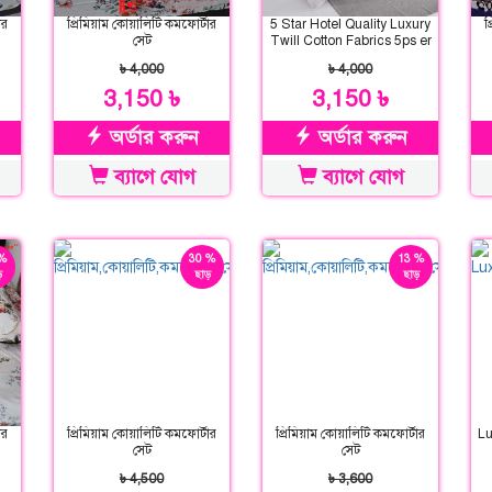
ার
প্রিমিয়াম কোয়ালিটি কমফোর্টার
5 Star Hotel Quality Luxury
প
সেট
Twill Cotton Fabrics 5ps er
Comforter Set
৳ 4,000
৳ 4,000
3,150 ৳
3,150 ৳
অর্ডার করুন
অর্ডার করুন
ব্যাগে যোগ
ব্যাগে যোগ
%
30 %
13 %
়
ছাড়
ছাড়
ার
প্রিমিয়াম কোয়ালিটি কমফোর্টার
প্রিমিয়াম কোয়ালিটি কমফোর্টার
Lu
সেট
সেট
৳ 4,500
৳ 3,600