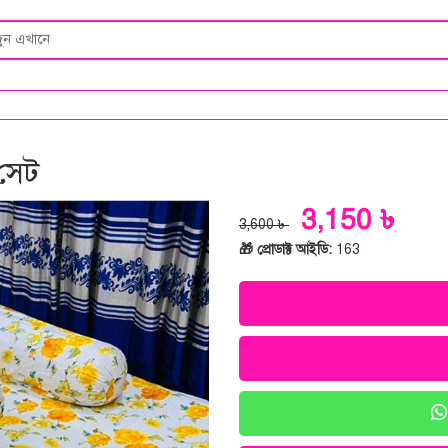
 সেট
3,150 ৳
3,600 ৳
🎁 প্রোডাক্ট আইডি:
163