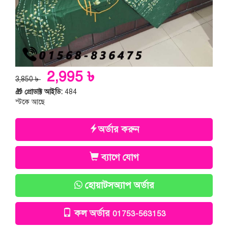
2,995 ৳
3,850 ৳
🎁 প্রোডাক্ট আইডি:
484
স্টকে আছে
অর্ডার করুন
ব্যাগে যোগ
হোয়াটসঅ্যাপ অর্ডার
কল অর্ডার
01753-563153