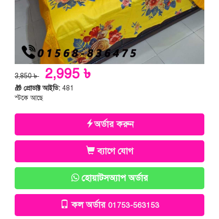
2,995 ৳
3,850 ৳
🎁 প্রোডাক্ট আইডি:
481
স্টকে আছে
অর্ডার করুন
ব্যাগে যোগ
হোয়াটসঅ্যাপ অর্ডার
কল অর্ডার
01753-563153