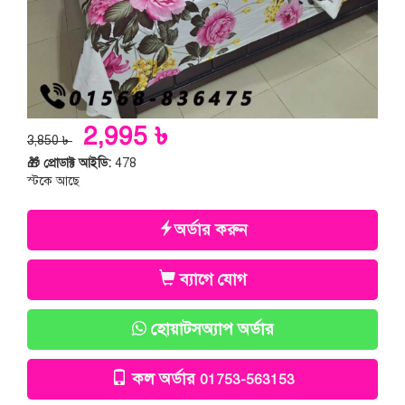
2,995 ৳
3,850 ৳
🎁 প্রোডাক্ট আইডি:
478
স্টকে আছে
অর্ডার করুন
ব্যাগে যোগ
হোয়াটসঅ্যাপ অর্ডার
কল অর্ডার
01753-563153