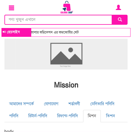
হেডলাইন
্দনিক সব ডিজাইন ও কালার কম্বিনেশন এর কমফোর্টার সেট
Mission
আমাদের সম্পর্কে
যোগাযোগ
শর্তাবলী
ডেলিভারি পলিসি
পলিসি
রিটার্ন-পলিসি
রিফান্ড-পলিসি
মিশন
ভিশন
body