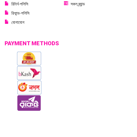
রিটার্ন-পলিসি
সকল ব্র্যান্ড
রিফান্ড-পলিসি
যোগাযোগ
PAYMENT METHODS