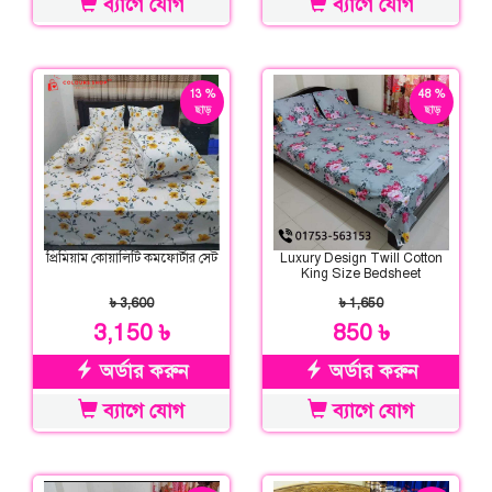
ব্যাগে যোগ
ব্যাগে যোগ
13 %
48 %
ছাড়
ছাড়
প্রিমিয়াম কোয়ালিটি কমফোর্টার সেট
Luxury Design Twill Cotton
King Size Bedsheet
৳ 3,600
৳ 1,650
3,150 ৳
850 ৳
অর্ডার করুন
অর্ডার করুন
ব্যাগে যোগ
ব্যাগে যোগ