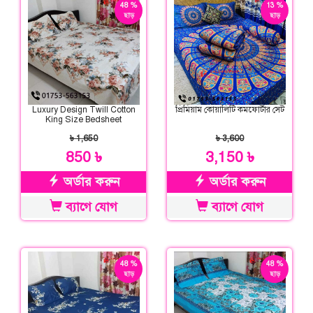
48 %
13 %
ছাড়
ছাড়
Luxury Design Twill Cotton
প্রিমিয়াম কোয়ালিটি কমফোর্টার সেট
King Size Bedsheet
৳ 1,650
৳ 3,600
850 ৳
3,150 ৳
অর্ডার করুন
অর্ডার করুন
ব্যাগে যোগ
ব্যাগে যোগ
48 %
48 %
ছাড়
ছাড়