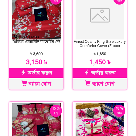
ছাড়
ছাড়
প্রিমিয়াম কোয়ালিটি কমফোর্টার সেট
Finest Quality King Size Luxury
Comforter Cover (Zipper
System)
৳ 3,600
৳ 1,850
3,150 ৳
1,450 ৳
অর্ডার করুন
অর্ডার করুন
ব্যাগে যোগ
ব্যাগে যোগ
13 %
18 %
ছাড়
ছাড়