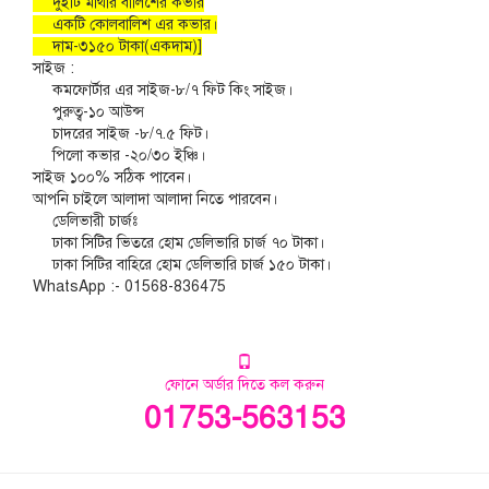
দুইটি মাথার বালিশের কভার
একটি কোলবালিশ এর কভার।
দাম-৩১৫০ টাকা(একদাম)]
সাইজ :
কমফোর্টার এর সাইজ-৮/৭ ফিট কিং সাইজ।
পুরুত্ব-১০ আউন্স
চাদরের সাইজ -৮/৭.৫ ফিট।
পিলো কভার -২০/৩০ ইঞ্চি।
সাইজ ১০০% সঠিক পাবেন।
আপনি চাইলে আলাদা আলাদা নিতে পারবেন।
ডেলিভারী চার্জঃ
ঢাকা সিটির ভিতরে হোম ডেলিভারি চার্জ ৭০ টাকা।
ঢাকা সিটির বাহিরে হোম ডেলিভারি চার্জ ১৫০ টাকা।
WhatsApp :- 01568-836475
ফোনে অর্ডার দিতে কল করুন
01753-563153