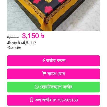
3,150 ৳
3,600 ৳
🎁 প্রোডাক্ট আইডি:
717
স্টকে আছে
অর্ডার করুন
ব্যাগে যোগ
হোয়াটসঅ্যাপ অর্ডার
কল অর্ডার
01753-563153