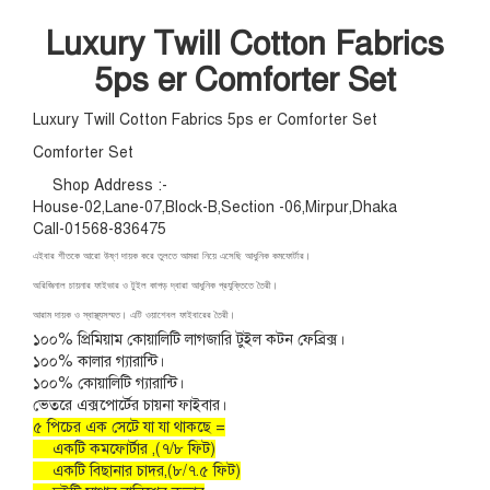
Luxury Twill Cotton Fabrics
5ps er Comforter Set
Luxury Twill Cotton Fabrics 5ps er Comforter Set
Comforter Set
Shop Address :-
House-02,Lane-07,Block-B,Section -06,Mirpur,Dhaka
Call-01568-836475
এইবার শীতকে আরো উষ্ণ দায়ক করে তুলতে আমরা নিয়ে এসেছি আধুনিক কমফোর্টার।
অরিজিনাল চায়নার ফাইভার ও টুইল কাপড় দ্বারা আধুনিক প্রযুক্তিতে তৈরী।
আরাম দায়ক ও স্বাস্থ্যসম্মত। এটি ওয়াশেবল ফাইবারের তৈরী।
১০০% প্রিমিয়াম কোয়ালিটি লাগজারি টুইল কটন ফেব্রিক্স।
১০০% কালার গ্যারান্টি।
১০০% কোয়ালিটি গ্যারান্টি।
ভেতরে এক্সপোর্টের চায়না ফাইবার।
৫ পিচের এক সেটে যা যা থাকছে =
একটি কমফোর্টার ,(৭/৮ ফিট)
একটি বিছানার চাদর,(৮/৭.৫ ফিট)