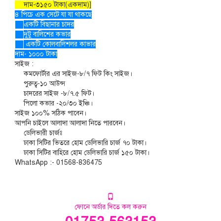
দাম-৩১৫০ টাকা(একদাম)]
৪ পিচে এক সেটে যা যা থাকছে
একটি বিছানার চাদর
দুটু বালিশের কভার
একটি কোলবালিশলর কাভার
দাম- ১০০০ টাকা
সাইজ :
কমফোর্টার এর সাইজ-৮/৭ ফিট কিং সাইজ।
পুরুত্ব-১০ আউন্স
চাদরের সাইজ -৮/৭.৫ ফিট।
পিলো কভার -২০/৩০ ইঞ্চি।
সাইজ ১০০% সঠিক পাবেন।
আপনি চাইলে আলাদা আলাদা নিতে পারবেন।
ডেলিভারী চার্জঃ
ঢাকা সিটির ভিতরে হোম ডেলিভারি চার্জ ৭০ টাকা।
ঢাকা সিটির বাহিরে হোম ডেলিভারি চার্জ ১৫০ টাকা।
WhatsApp :- 01568-836475
ফোনে অর্ডার দিতে কল করুন