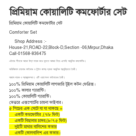
প্রিমিয়াম কোয়ালিটি কমফোর্টার সেট
প্রিমিয়াম কোয়ালিটি কমফোর্টার সেট
Comforter Set
Shop Address :-
House-21,ROAD-22,Block-D,Section -06,Mirpur,Dhaka
Call-01568-836475
এইবার শীতকে আরো উষ্ণ দায়ক করে তুলতে আমরা নিয়ে এসেছি আধুনিক কমফোর্টার।
অরিজিনাল চায়নার ফাইভার ও টুইল কাপড় দ্বারা আধুনিক প্রযুক্তিতে তৈরী।
আরাম দায়ক ও স্বাস্থ্যসম্মত। এটি ওয়াশেবল ফাইবারের তৈরী।
১০০% প্রিমিয়াম কোয়ালিটি লাগজারি টুইল কটন ফেব্রিক্স।
১০০% কালার গ্যারান্টি।
১০০% কোয়ালিটি গ্যারান্টি।
ভেতরে এক্সপোর্টের চায়না ফাইবার।
৫ পিচের এক সেটে যা যা থাকছে =
একটি কমফোর্টার ,(৭/৮ ফিট)
একটি বিছানার চাদর,(৮/৭.৫ ফিট)
দুইটি মাথার বালিশের কভার
একটি কোলবালিশ এর কভার।