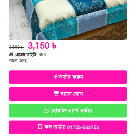
3,150 ৳
3,600 ৳
🎁 প্রোডাক্ট আইডি:
693
স্টকে আছে
অর্ডার করুন
ব্যাগে যোগ
হোয়াটসঅ্যাপ অর্ডার
কল অর্ডার
01753-563153