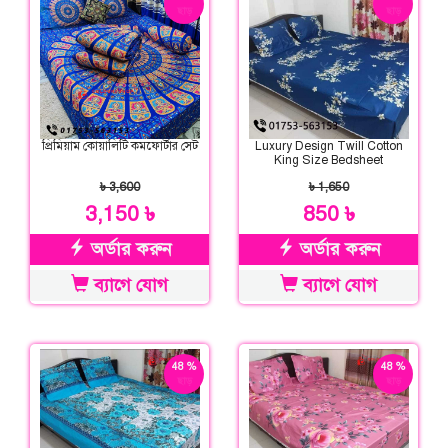
ছাড়
ছাড়
প্রিমিয়াম কোয়ালিটি কমফোর্টার সেট
Luxury Design Twill Cotton
King Size Bedsheet
৳ 3,600
৳ 1,650
3,150 ৳
850 ৳
অর্ডার করুন
অর্ডার করুন
ব্যাগে যোগ
ব্যাগে যোগ
48 %
48 %
ছাড়
ছাড়