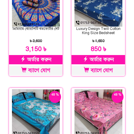
প্রিমিয়াম কোয়ালিটি কমফোর্টার সেট
Luxury Design Twill Cotton
King Size Bedsheet
৳ 3,600
৳ 1,650
3,150 ৳
850 ৳
অর্ডার করুন
অর্ডার করুন
ব্যাগে যোগ
ব্যাগে যোগ
48 %
48 %
ছাড়
ছাড়