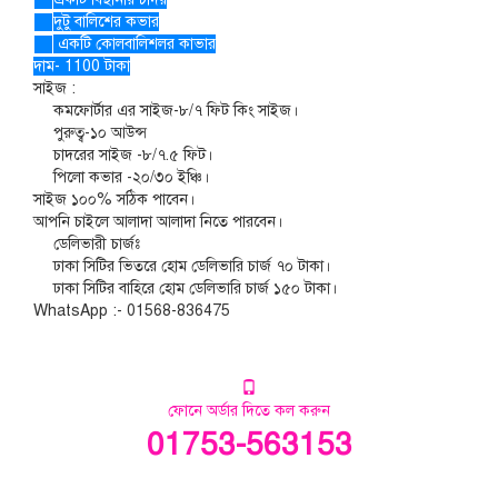
দুটু বালিশের কভার
একটি কোলবালিশলর কাভার
দাম- 1100 টাকা
সাইজ :
কমফোর্টার এর সাইজ-৮/৭ ফিট কিং সাইজ।
পুরুত্ব-১০ আউন্স
চাদরের সাইজ -৮/৭.৫ ফিট।
পিলো কভার -২০/৩০ ইঞ্চি।
সাইজ ১০০% সঠিক পাবেন।
আপনি চাইলে আলাদা আলাদা নিতে পারবেন।
ডেলিভারী চার্জঃ
ঢাকা সিটির ভিতরে হোম ডেলিভারি চার্জ ৭০ টাকা।
ঢাকা সিটির বাহিরে হোম ডেলিভারি চার্জ ১৫০ টাকা।
WhatsApp :- 01568-836475
ফোনে অর্ডার দিতে কল করুন
01753-563153