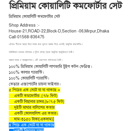
প্রিমিয়াম কোয়ালিটি কমফোর্টার সেট
প্রিমিয়াম কোয়ালিটি কমফোর্টার সেট
Shop Address :-
House-21,ROAD-22,Block-D,Section -06,Mirpur,Dhaka
Call-01568-836475
এইবার শীতকে আরো উষ্ণ দায়ক করে তুলতে আমরা নিয়ে এসেছি আধুনিক কমফোর্টার।
অরিজিনাল চায়নার ফাইভার ও টুইল কাপড় দ্বারা আধুনিক প্রযুক্তিতে তৈরী।
আরাম দায়ক ও স্বাস্থ্যসম্মত। এটি ওয়াশেবল ফাইবারের তৈরী।
১০০% প্রিমিয়াম কোয়ালিটি লাগজারি টুইল কটন ফেব্রিক্স।
১০০% কালার গ্যারান্টি।
১০০% কোয়ালিটি গ্যারান্টি।
ভেতরে এক্সপোর্টের চায়না ফাইবার।
৫ পিচের এক সেটে যা যা থাকছে =
একটি কমফোর্টার ,(৭/৮ ফিট)
একটি বিছানার চাদর,(৮/৭.৫ ফিট)
দুইটি মাথার বালিশের কভার
একটি কোলবালিশ এর কভার।
দাম-৩১৫০ টাকা(একদাম)]
৪ পিচে এক সেটে যা যা থাকছে
একটি বিছানার চাদর