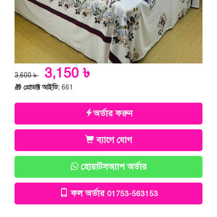
3,150 ৳
3,600 ৳
🎁 প্রোডাক্ট আইডি:
661
অর্ডার করুন
ব্যাগে যোগ
হোয়াটসঅ্যাপ অর্ডার
কল অর্ডার
01753-563153