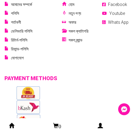
আমাদের সম্পর্কে
হোম
Facebook
পলিসি
নতুন পণ্য
Youtube
শর্তাবলী
অফার
Whats App
ডেলিভারি পলিসি
সকল ক্যাটাগরি
রিটার্ন-পলিসি
সকল ব্র্যান্ড
রিফান্ড-পলিসি
যোগাযোগ
PAYMENT METHODS
0