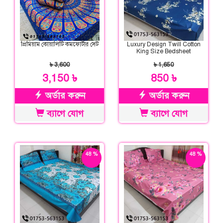
প্রিমিয়াম কোয়ালিটি কমফোর্টার সেট
Luxury Design Twill Cotton
King Size Bedsheet
৳ 3,600
৳ 1,650
3,150 ৳
850 ৳
অর্ডার করুন
অর্ডার করুন
ব্যাগে যোগ
ব্যাগে যোগ
48 %
48 %
ছাড়
ছাড়