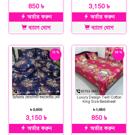
850 ৳
3,150 ৳
অর্ডার করুন
অর্ডার করুন
ব্যাগে যোগ
ব্যাগে যোগ
13 %
48 %
ছাড়
ছাড়
প্রিমিয়াম কোয়ালিটি কমফোর্টার সেট
Luxury Design Twill Cotton
King Size Bedsheet
৳ 3,600
৳ 1,650
3,150 ৳
850 ৳
অর্ডার করুন
অর্ডার করুন