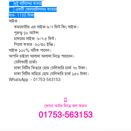
দুটু বালিশের কভার
একটি কোলবালিশলর কাভার
দাম- 1100 টাকা
সাইজ :
কমফোর্টার এর সাইজ-৮/৭ ফিট কিং সাইজ।
পুরুত্ব-১০ আউন্স
চাদরের সাইজ -৮/৭.৫ ফিট।
পিলো কভার -২০/৩০ ইঞ্চি।
সাইজ ১০০% সঠিক পাবেন।
আপনি চাইলে আলাদা আলাদা নিতে পারবেন।
ডেলিভারী চার্জঃ
ঢাকা সিটির ভিতরে হোম ডেলিভারি চার্জ ৭০ টাকা।
ঢাকা সিটির বাহিরে হোম ডেলিভারি চার্জ ১৫০ টাকা।
WhatsApp :- 01753-563153
ফোনে অর্ডার দিতে কল করুন
01753-563153