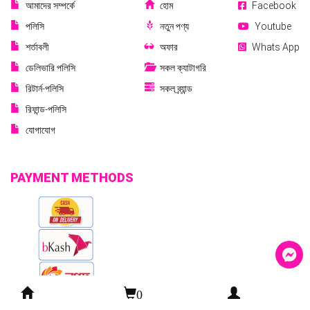
আমাদের সম্পর্কে
হোম
Facebook
পলিসি
নতুন পণ্য
Youtube
শর্তাবলী
অফার
Whats App
ডেলিভারি পলিসি
সকল ক্যাটাগরি
রিটার্ন-পলিসি
সকল ব্র্যান্ড
রিফান্ড-পলিসি
যোগাযোগ
PAYMENT METHODS
0