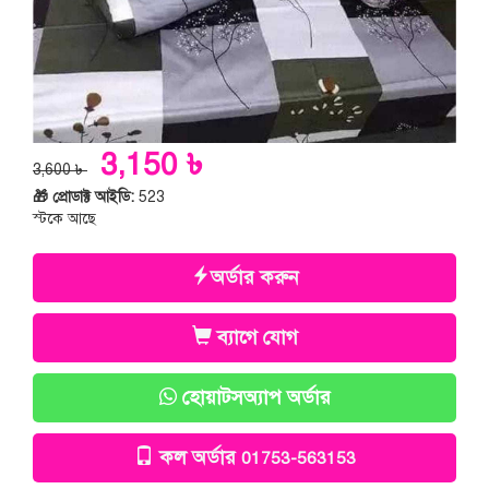
3,150 ৳
3,600 ৳
🎁 প্রোডাক্ট আইডি:
523
স্টকে আছে
অর্ডার করুন
ব্যাগে যোগ
হোয়াটসঅ্যাপ অর্ডার
কল অর্ডার
01753-563153