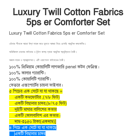
Luxury Twill Cotton Fabrics
5ps er Comforter Set
Luxury Twill Cotton Fabrics 5ps er Comforter Set
এইবার শীতকে আরো উষ্ণ দায়ক করে তুলতে আমরা নিয়ে এসেছি আধুনিক কমফোর্টার।
অরিজিনাল চায়নার ফাইভার ও টুইল কাপড় দ্বারা আধুনিক প্রযুক্তিতে তৈরী।
আরাম দায়ক ও স্বাস্থ্যসম্মত। এটি ওয়াশেবল ফাইবারের তৈরী।
১০০% প্রিমিয়াম কোয়ালিটি লাগজারি penel কটন ফেব্রিক্স।
১০০% কালার গ্যারান্টি।
১০০% কোয়ালিটি গ্যারান্টি।
ভেতরে এক্সপোর্টের চায়না ফাইবার।
৫ পিচের এক সেটে যা যা থাকছে =
একটি কমফোর্টার ,(৭/৮ ফিট)
একটি বিছানার চাদর,(৮/৭.৫ ফিট)
দুইটি মাথার বালিশের কভার
একটি কোলবালিশ এর কভার।
দাম-৩১৫০ টাকা(একদাম)]
৪ পিচে এক সেটে যা যা থাকছে
একটি বিছানার চাদর