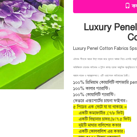
কল
Luxury Penel
Co
Luxury Penel Cotton Fabrics 5ps
এইবার শীতকে আরো উষ্ণ দায়ক করে তুলতে আমরা নিয়ে এসেছি আধুন
অরিজিনাল চায়নার ফাইভার ও টুইল কাপড় দ্বারা আধুনিক প্রযুক্তিতে 
আরাম দায়ক ও স্বাস্থ্যসম্মত। এটি ওয়াশেবল ফাইবারের তৈরী।
১০০% প্রিমিয়াম কোয়ালিটি লাগজারি pene
১০০% কালার গ্যারান্টি।
১০০% কোয়ালিটি গ্যারান্টি।
ভেতরে এক্সপোর্টের চায়না ফাইবার।
৫ পিচের এক সেটে যা যা থাকছে =
একটি কমফোর্টার ,(৭/৮ ফিট)
একটি বিছানার চাদর,(৮/৭.৫ ফিট)
দুইটি মাথার বালিশের কভার
একটি কোলবালিশ এর কভার।