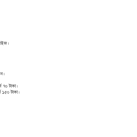
সাইজ।
েন।
্জ ৭০ টাকা।
্জ ১৫০ টাকা।