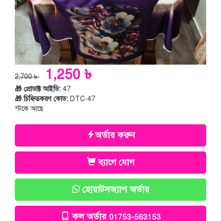
1,250 ৳
2,700 ৳
🎁 প্রোডাক্ট আইডি:
47
🎁 চিহ্নিতকরণ কোড:
DTC-47
স্টকে আছে
অর্ডার করুন
ব্যাগে যোগ
হোয়াটসঅ্যাপ অর্ডার
কল অর্ডার
01753-563153