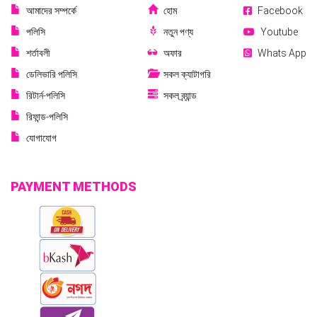
আমাদের সম্পর্কে
হোম
Facebook
পলিসি
নতুন পণ্য
Youtube
শর্তাবলী
অফার
Whats App
ডেলিভারি পলিসি
সকল ক্যাটাগরি
রিটার্ন-পলিসি
সকল ব্র্যান্ড
রিফান্ড-পলিসি
যোগাযোগ
PAYMENT METHODS