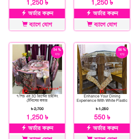
1,250 ৳
1,250 ৳
অর্ডার করুন
অর্ডার করুন
ব্যাগে যোগ
ব্যাগে যোগ
54 %
56 %
ছাড়
ছাড়
৭ পিচ এর 3D প্রিন্টের ডাইনিং
Enhance Your Dining
টেবিলের কভার
Experience With White Plastic
Pvc Dining Table Cloth Cover
৳ 2,700
৳ 1,250
1,250 ৳
550 ৳
অর্ডার করুন
অর্ডার করুন