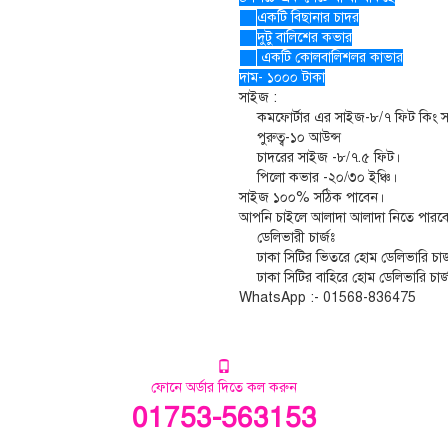
একটি বিছানার চাদর
দুটু বালিশের কভার
একটি কোলবালিশলর কাভার
দাম- ১০০০ টাকা
সাইজ :
কমফোর্টার এর সাইজ-৮/৭ ফিট কিং 
পুরুত্ব-১০ আউন্স
চাদরের সাইজ -৮/৭.৫ ফিট।
পিলো কভার -২০/৩০ ইঞ্চি।
সাইজ ১০০% সঠিক পাবেন।
আপনি চাইলে আলাদা আলাদা নিতে পারব
ডেলিভারী চার্জঃ
ঢাকা সিটির ভিতরে হোম ডেলিভারি চার
ঢাকা সিটির বাহিরে হোম ডেলিভারি চার
WhatsApp :- 01568-836475
ফোনে অর্ডার দিতে কল করুন
01753-563153