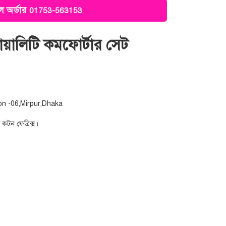
 অর্ডার
01753-563153
কোয়ালিটি কমফোর্টার সেট
on -06,Mirpur,Dhaka
 কটন ফেব্রিক্স।