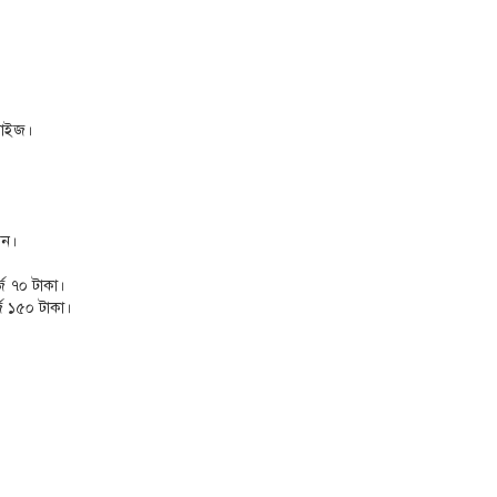
সাইজ।
েন।
্জ ৭০ টাকা।
্জ ১৫০ টাকা।