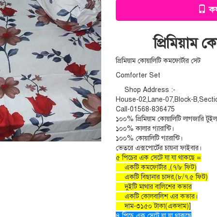
কল
প্রিমিয়াম 
প্রিমিয়াম কোয়ালিটি কমফোর্টার সেট
Comforter Set
Shop Address :-
House-02,Lane-07,Block-B,Secti
Call-01568-836475
১০০% প্রিমিয়াম কোয়ালিটি লাগজারি টুইল
১০০% কালার গ্যারান্টি।
১০০% কোয়ালিটি গ্যারান্টি।
ভেতরে এক্সপোর্টের চায়না ফাইবার।
৫ পিচের এক সেটে যা যা থাকছে =
একটি কমফোর্টার ,(৭/৮ ফিট)
একটি বিছানার চাদর,(৮/৭.৫ ফিট)
দুইটি মাথার বালিশের কভার
একটি কোলবালিশ এর কভার।
দাম-৩১৫০ টাকা(একদাম)]
৪ পিচে এক সেটে যা যা থাকছে