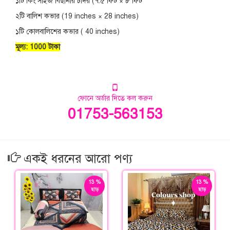
১টি কিং সাইজ বিছানার চাঁদর (৭.৫ ফিট × ৮ ফিট
২টি বালিশ কভার (19 inches × 28 inches)
১টি কোলবালিশের কভার ( 40 inches)
মূল্য: 1000 টাকা
ফোনে অর্ডার দিতে কল করুন
01753-563153
একই ধরনের আরো পণ্য
13 %
13 %
ছাড়
ছাড়