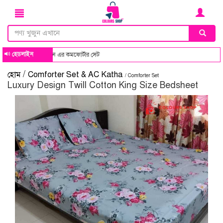
হেডলাইন
এই শ
/
হোম
Comforter Set & AC Katha
/ Comforter Set
Luxury Design Twill Cotton King Size Bedsheet