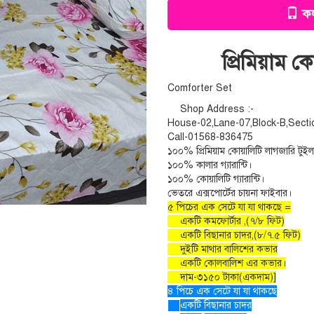
কল
প্রিমিয়াম 
Comforter Set
Shop Address :-
House-02,Lane-07,Block-B,Secti
Call-01568-836475
১০০% প্রিমিয়াম কোয়ালিটি লাগজারি টুইল
১০০% কালার গ্যারান্টি।
১০০% কোয়ালিটি গ্যারান্টি।
ভেতরে এক্সপোর্টের চায়না ফাইবার।
৫ পিচের এক সেটে যা যা থাকছে =
একটি কমফোর্টার ,(৭/৮ ফিট)
একটি বিছানার চাদর,(৮/৭.৫ ফিট)
দুইটি মাথার বালিশের কভার
একটি কোলবালিশ এর কভার।
দাম-৩১৫০ টাকা(একদাম)]
৪ পিচে এক সেটে যা যা থাকছে
একটি বিছানার চাদর