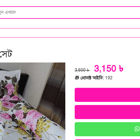
 সেট
3,150 ৳
3,600 ৳
🎁 প্রোডাক্ট আইডি:
192