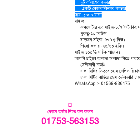
দুটু বালিশের কভার
একটি কোলবালিশলর কাভার
দাম- ১০০০ টাকা
সাইজ :
কমফোর্টার এর সাইজ-৮/৭ ফিট কিং 
পুরুত্ব-১০ আউন্স
চাদরের সাইজ -৮/৭.৫ ফিট।
পিলো কভার -২০/৩০ ইঞ্চি।
সাইজ ১০০% সঠিক পাবেন।
আপনি চাইলে আলাদা আলাদা নিতে পারব
ডেলিভারী চার্জঃ
ঢাকা সিটির ভিতরে হোম ডেলিভারি চার
ঢাকা সিটির বাহিরে হোম ডেলিভারি চার
WhatsApp :- 01568-836475
ফোনে অর্ডার দিতে কল করুন
01753-563153