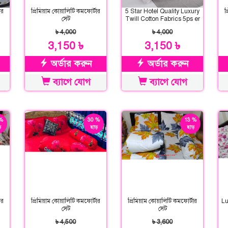
ার
প্রিমিয়াম কোয়ালিটি কমফোর্টার
5 Star Hotel Quality Luxury
প
সেট
Twill Cotton Fabrics 5ps er
Comforter Set
৳ 4,000
৳ 4,000
3,150 ৳
3,150 ৳
অর্ডার করুন
অর্ডার করুন
ব্যাগে যোগ
ব্যাগে যোগ
%
30 %
13 %
়
ছাড়
ছাড়
ার
প্রিমিয়াম কোয়ালিটি কমফোর্টার
প্রিমিয়াম কোয়ালিটি কমফোর্টার
Lu
সেট
সেট
৳ 4,500
৳ 3,600