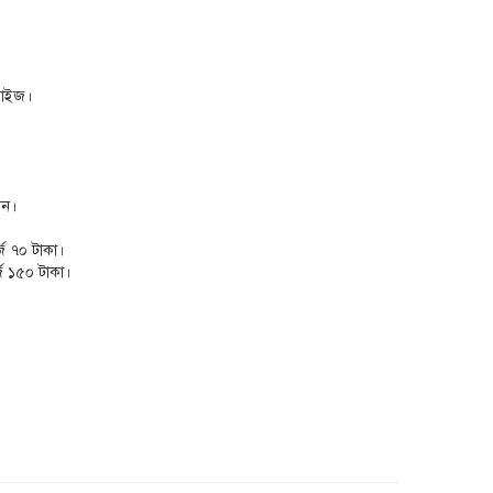
সাইজ।
েন।
্জ ৭০ টাকা।
্জ ১৫০ টাকা।