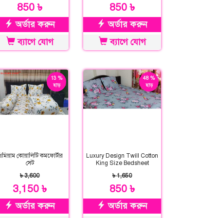
850 ৳
850 ৳
অর্ডার করুন
অর্ডার করুন
ব্যাগে যোগ
ব্যাগে যোগ
13 %
48 %
ছাড়
ছাড়
্রিমিয়াম কোয়ালিটি কমফোর্টার
Luxury Design Twill Cotton
সেট
King Size Bedsheet
৳ 3,600
৳ 1,650
3,150 ৳
850 ৳
অর্ডার করুন
অর্ডার করুন