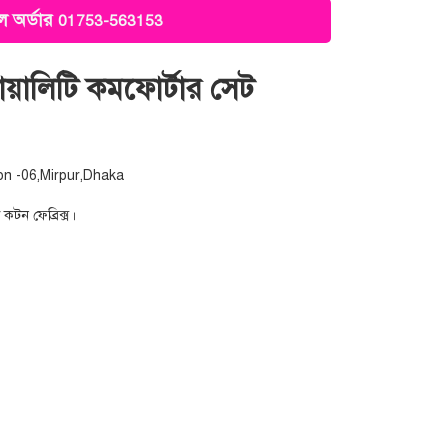
 অর্ডার
01753-563153
কোয়ালিটি কমফোর্টার সেট
on -06,Mirpur,Dhaka
 কটন ফেব্রিক্স।