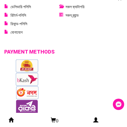
ডেলিভারি পলিসি
সকল ক্যাটাগরি
রিটার্ন-পলিসি
সকল ব্র্যান্ড
রিফান্ড-পলিসি
যোগাযোগ
PAYMENT METHODS
0