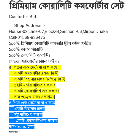
প্রিমিয়াম কোয়ালিটি কমফোর্টার সেট
Comforter Set
Shop Address :-
House-02,Lane-07,Block-B,Section -06,Mirpur,Dhaka
Call-01568-836475
১০০% প্রিমিয়াম কোয়ালিটি লাগজারি টুইল কটন ফেব্রিক্স।
১০০% কালার গ্যারান্টি।
১০০% কোয়ালিটি গ্যারান্টি।
ভেতরে এক্সপোর্টের চায়না ফাইবার।
৫ পিচের এক সেটে যা যা থাকছে =
একটি কমফোর্টার ,(৭/৮ ফিট)
একটি বিছানার চাদর,(৮/৭.৫ ফিট)
দুইটি মাথার বালিশের কভার
একটি কোলবালিশ এর কভার।
দাম-৩১৫০ টাকা(একদাম)]
৪ পিচে এক সেটে যা যা থাকছে
একটি বিছানার চাদর
দুটু বালিশের কভার
একটি কোলবালিশলর কাভার
দাম- ১০০০ টাকা
সাইজ :