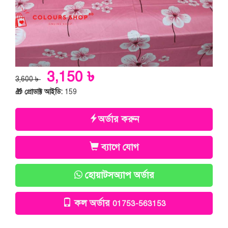
3,150 ৳
3,600 ৳
🎁 প্রোডাক্ট আইডি:
159
অর্ডার করুন
ব্যাগে যোগ
হোয়াটসঅ্যাপ অর্ডার
কল অর্ডার
01753-563153