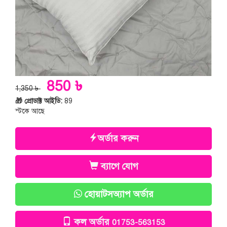
850 ৳
1,350 ৳
🎁 প্রোডাক্ট আইডি:
89
স্টকে আছে
অর্ডার করুন
ব্যাগে যোগ
হোয়াটসঅ্যাপ অর্ডার
কল অর্ডার
01753-563153